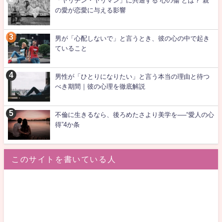
「ヤリチン・ヤリマン」に共通する“心の傷”とは？ 親
の愛が恋愛に与える影響
男が「心配しないで」と言うとき、彼の心の中で起き
ていること
男性が「ひとりになりたい」と言う本当の理由と待つ
べき期間｜彼の心理を徹底解説
不倫に生きるなら、後ろめたさより美学を──“愛人の心
得”4か条
このサイトを書いている人