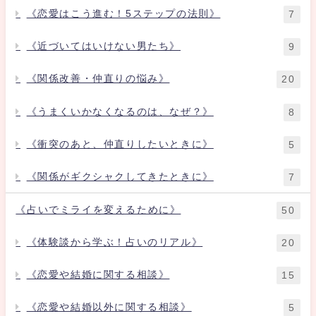
《恋愛はこう進む！5ステップの法則》
7
《近づいてはいけない男たち》
9
《関係改善・仲直りの悩み》
20
《うまくいかなくなるのは、なぜ？》
8
《衝突のあと、仲直りしたいときに》
5
《関係がギクシャクしてきたときに》
7
《占いでミライを変えるために》
50
《体験談から学ぶ！占いのリアル》
20
《恋愛や結婚に関する相談》
15
《恋愛や結婚以外に関する相談》
5