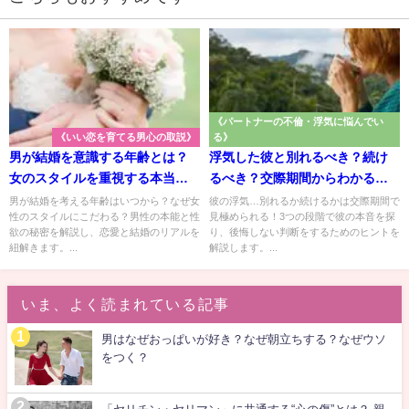
《パートナーの不倫・浮気に悩んでい
《いい恋を育てる男心の取説》
る》
男が結婚を意識する年齢とは？
浮気した彼と別れるべき？続け
女のスタイルを重視する本当の
るべき？交際期間からわかる見
理由
極め法
男が結婚を考える年齢はいつから？なぜ女
彼の浮気…別れるか続けるかは交際期間で
性のスタイルにこだわる？男性の本能と性
見極められる！3つの段階で彼の本音を探
欲の秘密を解説し、恋愛と結婚のリアルを
り、後悔しない判断をするためのヒントを
紐解きます。...
解説します。...
いま、よく読まれている記事
男はなぜおっぱいが好き？なぜ朝立ちする？なぜウソ
をつく？