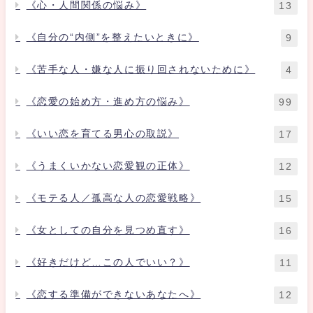
《心・人間関係の悩み》
13
《自分の“内側”を整えたいときに》
9
《苦手な人・嫌な人に振り回されないために》
4
《恋愛の始め方・進め方の悩み》
99
《いい恋を育てる男心の取説》
17
《うまくいかない恋愛観の正体》
12
《モテる人／孤高な人の恋愛戦略》
15
《女としての自分を見つめ直す》
16
《好きだけど…この人でいい？》
11
《恋する準備ができないあなたへ》
12