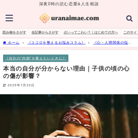
深夜0時の読む恋愛&人生相談
読み物をさがす
全記事からさがす
占いってこわい？｜はじめての方へ
このサイ
ホーム
《ココロを整えるお悩みコラム》
《心・人間関係の悩
み》
《自分の“内側”を整えたいときに》
本当の自分が分からない理
由｜子供の頃の心の傷が影響？
《自分の“内側”を整えたいときに》
本当の自分が分からない理由｜子供の頃の心
の傷が影響？
2025年7月23日