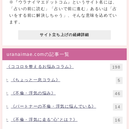
※『ウラナイマエドットコム』というサイト名には、
「占いの前に読む」「占いで前に進む」あるいは「占
いをする前に解決しちゃう」、そんな意味を込めてい
ます。
サイト立ち上げの経緯詳細
uranaimae.comの記事一覧
《ココロを整えるお悩みコラム》
198
《ちょっと一息コラム》
5
《不倫・浮気の悩み》
46
《パートナーの不倫・浮気に悩んでいる》
14
《不倫・浮気に走る“心”とは？》
16