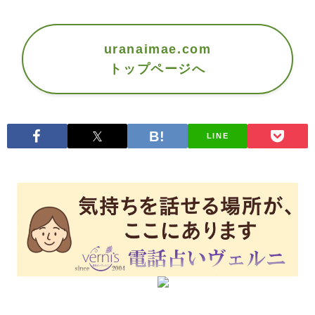
uranaimae.com
トップページへ
LINE