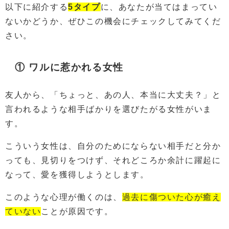
以下に紹介する
5タイプ
に、あなたが当てはまってい
ないかどうか、ぜひこの機会にチェックしてみてくだ
さい。
① ワルに惹かれる女性
友人から、「ちょっと、あの人、本当に大丈夫？」と
言われるような相手ばかりを選びたがる女性がいま
す。
こういう女性は、自分のためにならない相手だと分か
っても、見切りをつけず、それどころか余計に躍起に
なって、愛を獲得しようとします。
このような心理が働くのは、
過去に傷ついた心が癒え
ていない
ことが原因です。