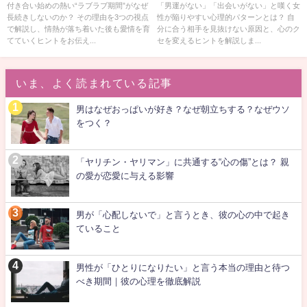
先の築き方
付き合い始めの熱い“ラブラブ期間”がなぜ
「男運がない」「出会いがない」と嘆く女
長続きしないのか？ その理由を3つの視点
性が陥りやすい心理的パターンとは？ 自
で解説し、情熱が落ち着いた後も愛情を育
分に合う相手を見抜けない原因と、心のク
てていくヒントをお伝え...
セを変えるヒントを解説しま...
いま、よく読まれている記事
男はなぜおっぱいが好き？なぜ朝立ちする？なぜウソ
をつく？
「ヤリチン・ヤリマン」に共通する“心の傷”とは？ 親
の愛が恋愛に与える影響
男が「心配しないで」と言うとき、彼の心の中で起き
ていること
男性が「ひとりになりたい」と言う本当の理由と待つ
べき期間｜彼の心理を徹底解説