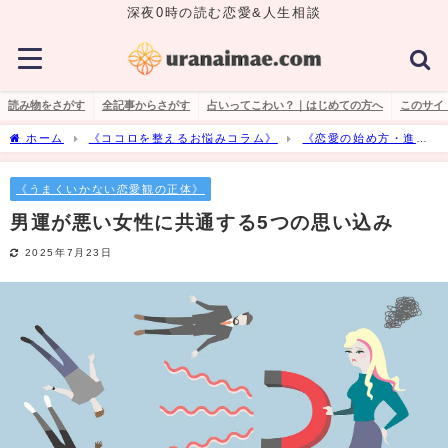
深夜0時の読む恋愛&人生相談
読み物をさがす
全記事からさがす
占いってこわい？｜はじめての方へ
このサイ
ホーム
《ココロを整えるお悩みコラム》
《恋愛の始め方・進め
方の悩み》
《うまくいかない恋愛観の正体》
男運が悪い女性に共通
する5つの思い込み
《うまくいかない恋愛観の正体》
男運が悪い女性に共通する5つの思い込み
2025年7月23日