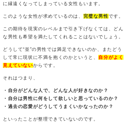
に縁遠くなってしまっている女性もいます。
このような女性が求めているのは、
完璧な男性
です。
この期待を現実のレベルまで引き下げなくては、どん
な男性も希望を満たしてくれることはないでしょう。
どうして“並”の男性では満足できないのか、またどう
して常に現状に不満を抱くのかというと、
自分がよく
見えていない
からです。
それはつまり、
・自分がどんな人で、どんな人が好きなのか？
・自分は男性に何をして欲しいと思っているのか？
・過去の恋愛がどうしてうまくいかなったのか？
といったことが整理できていないのです。