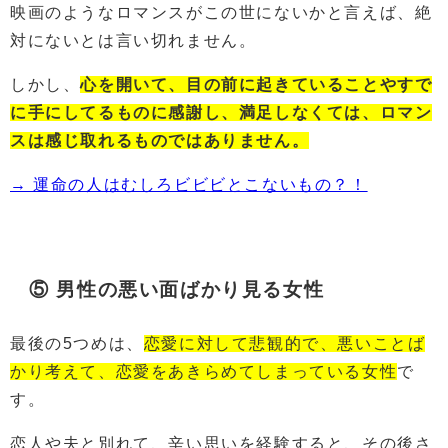
映画のようなロマンスがこの世にないかと言えば、絶
対にないとは言い切れません。
しかし、
心を開いて、目の前に起きていることやすで
に手にしてるものに感謝し、満足しなくては、ロマン
スは感じ取れるものではありません。
→ 運命の人はむしろビビビとこないもの？！
⑤ 男性の悪い面ばかり見る女性
最後の5つめは、
恋愛に対して悲観的で、悪いことば
かり考えて、恋愛をあきらめてしまっている女性
で
す。
恋人や夫と別れて、辛い思いを経験すると、その後さ