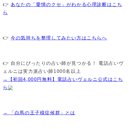
👉
あなたの「愛情のクセ」がわかる心理診断はこち
ら
👉
今の気持ちを整理してみたい方はこちらへ
👉 自分にぴったりの占い師が見つかる！ 電話占いヴ
ェルニは実力派占い師1000名以上
→【初回4,000円無料】電話占いヴェルニ公式はこち
ら
→ 「白馬の王子様症候群」とは