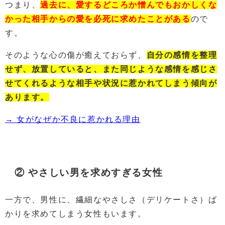
つまり、
過去に、愛するどころか憎んでもおかしくな
かった相手からの愛を必死に求めたことがある
ので
す。
そのような心の傷が癒えておらず、
自分の感情を整理
せず、放置していると、また同じような感情を感じさ
せてくれるような相手や状況に惹かれてしまう傾向が
あります。
→ 女がなぜか不良に惹かれる理由
② やさしい男を求めすぎる女性
一方で、男性に、繊細なやさしさ（デリケートさ）ば
かりを求めてしまう女性もいます。