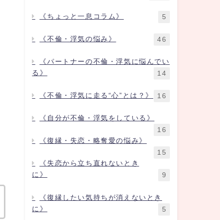
《ちょっと一息コラム》
5
《不倫・浮気の悩み》
46
《パートナーの不倫・浮気に悩んでい
る》
14
《不倫・浮気に走る“心”とは？》
16
《自分が不倫・浮気をしている》
16
《復縁・失恋・略奪愛の悩み》
15
《失恋から立ち直れないとき
に》
9
《復縁したい気持ちが消えないとき
に》
5