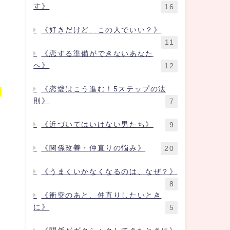
す》
16
《好きだけど…この人でいい？》
11
《恋する準備ができないあなた
へ》
12
《恋愛はこう進む！5ステップの法
自
則》
7
《近づいてはいけない男たち》
9
《関係改善・仲直りの悩み》
20
《うまくいかなくなるのは、なぜ？》
8
《衝突のあと、仲直りしたいとき
に》
5