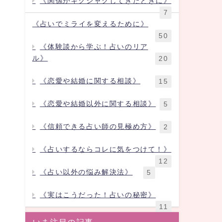
《関係がギクシャクしてきたときに》
7
《占いでミライを変えるために》
50
《体験談から学ぶ！占いのリア
ル》
20
《恋愛や結婚に関する相談》
15
《恋愛や結婚以外に関する相談》
5
《信頼できる占い師の見極め方》
2
《占いするならコレに気をつけて！》
12
《占い以外の悩み解決法》
5
《実はこうだった！占いの秘密》
11