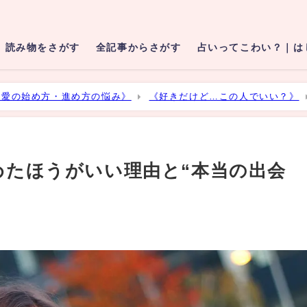
読み物をさがす
全記事からさがす
占いってこわい？｜は
恋愛の始め方・進め方の悩み》
《好きだけど…この人でいい？》
出会い”の探し方
めたほうがいい理由と“本当の出会