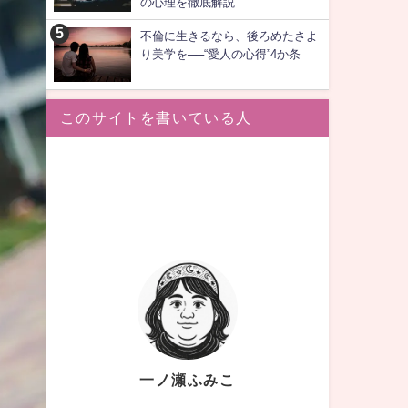
の心理を徹底解説
不倫に生きるなら、後ろめたさよ
り美学を──“愛人の心得”4か条
このサイトを書いている人
一ノ瀬ふみこ