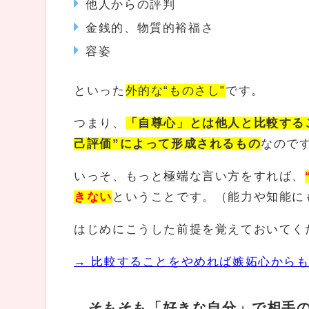
他人からの評判
金銭的、物質的裕福さ
容姿
といった
外的な“ものさし”
です。
つまり、
「自尊心」とは
他人と比較する
己評価”によって形成されるもの
なので
いっそ、もっと極端な言い方をすれば、
きない
ということです。（能力や知能に
はじめにこうした前提を覚えておいてく
→ 比較することをやめれば嫉妬心から
そもそも「好きな自分」で相手