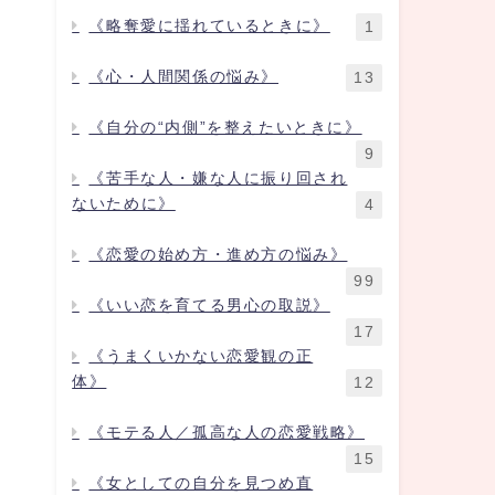
《略奪愛に揺れているときに》
1
《心・人間関係の悩み》
13
《自分の“内側”を整えたいときに》
9
《苦手な人・嫌な人に振り回され
ないために》
4
《恋愛の始め方・進め方の悩み》
99
《いい恋を育てる男心の取説》
17
《うまくいかない恋愛観の正
体》
12
《モテる人／孤高な人の恋愛戦略》
15
《女としての自分を見つめ直