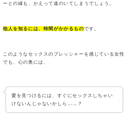
ーとの縁も、かえって遠のいてしまうでしょう。
他人を知るには、時間がかかるもの
です。
このようなセックスのプレッシャーを感じている女性
でも、心の奥には、
愛を見つけるには、すぐにセックスしちゃい
けないんじゃないかしら……？