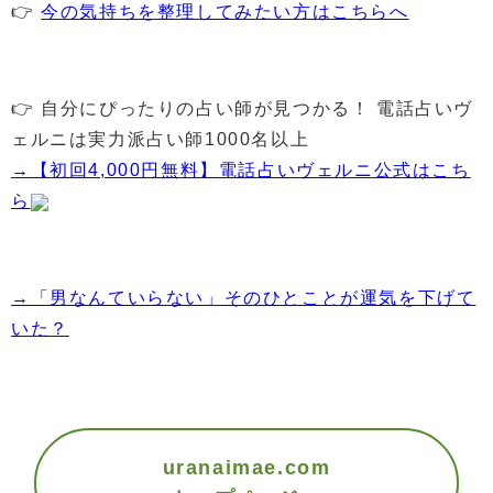
👉
今の気持ちを整理してみたい方はこちらへ
👉 自分にぴったりの占い師が見つかる！ 電話占いヴ
ェルニは実力派占い師1000名以上
→【初回4,000円無料】電話占いヴェルニ公式はこち
ら
→「男なんていらない」そのひとことが運気を下げて
いた？
uranaimae.com