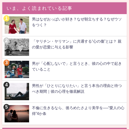
いま、よく読まれている記事
男はなぜおっぱいが好き？なぜ朝立ちする？なぜウソ
をつく？
「ヤリチン・ヤリマン」に共通する“心の傷”とは？ 親
の愛が恋愛に与える影響
男が「心配しないで」と言うとき、彼の心の中で起き
ていること
男性が「ひとりになりたい」と言う本当の理由と待つ
べき期間｜彼の心理を徹底解説
不倫に生きるなら、後ろめたさより美学を──“愛人の心
得”4か条