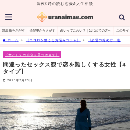
深夜0時の読む恋愛&人生相談
読み物をさがす
全記事からさがす
占いってこわい？｜はじめての方へ
このサイ
ホーム
《ココロを整えるお悩みコラム》
《恋愛の始め方・進め
方の悩み》
《女としての自分を見つめ直す》
間違ったセックス観で
恋を難しくする女性【4タイプ】
《女としての自分を見つめ直す》
間違ったセックス観で恋を難しくする女性【4
タイプ】
2025年7月23日