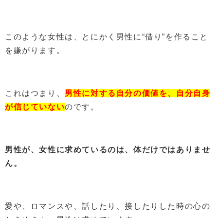
このような女性は、とにかく男性に“借り”を作ること
を嫌がります。
これはつまり、
男性に対する自分の価値を、自分自身
が信じていない
のです。
男性が、女性に求めているのは、体だけではありませ
ん。
愛や、ロマンスや、話したり、接したりした時の心の