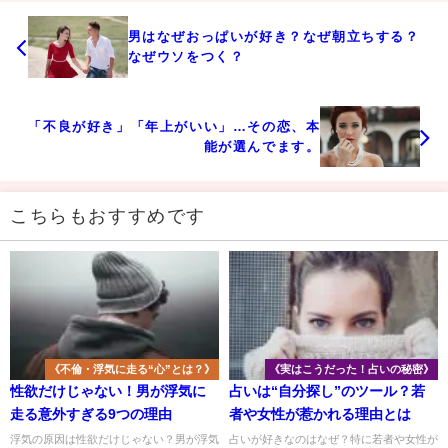
男はなぜおっぱいが好き？なぜ朝立ちする？
なぜウソをつく？
「不良が好き」「年上がいい」…その恋、本
能が選んでます。
こちらもおすすめです
《不倫・浮気に走る“心”とは？》
《実はこうだった！占いの秘密》
性欲だけじゃない！男が浮気に
占いは“自分探し”のツール？若
走る意外すぎる9つの理由
者や女性が惹かれる理由とは
浮気の原因は性欲だけじゃない？男が浮気
占いが好きなのはなぜ？特に若者や女性が