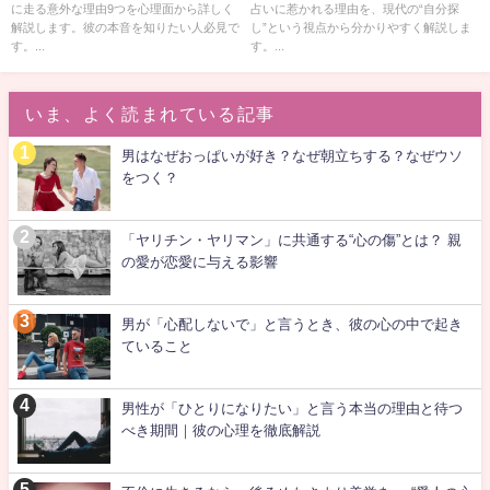
に走る意外な理由9つを心理面から詳しく
占いに惹かれる理由を、現代の“自分探
解説します。彼の本音を知りたい人必見で
し”という視点から分かりやすく解説しま
す。...
す。...
いま、よく読まれている記事
男はなぜおっぱいが好き？なぜ朝立ちする？なぜウソ
をつく？
「ヤリチン・ヤリマン」に共通する“心の傷”とは？ 親
の愛が恋愛に与える影響
男が「心配しないで」と言うとき、彼の心の中で起き
ていること
男性が「ひとりになりたい」と言う本当の理由と待つ
べき期間｜彼の心理を徹底解説