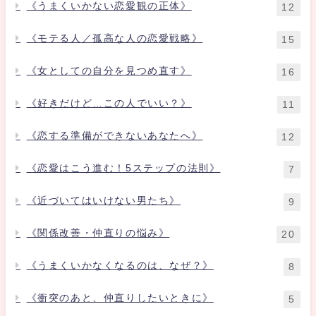
《うまくいかない恋愛観の正体》
12
《モテる人／孤高な人の恋愛戦略》
15
《女としての自分を見つめ直す》
16
《好きだけど…この人でいい？》
11
《恋する準備ができないあなたへ》
12
《恋愛はこう進む！5ステップの法則》
7
《近づいてはいけない男たち》
9
《関係改善・仲直りの悩み》
20
《うまくいかなくなるのは、なぜ？》
8
《衝突のあと、仲直りしたいときに》
5