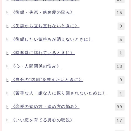
《復縁・失恋・略奪愛の悩み》
15
《失恋から立ち直れないときに》
9
《復縁したい気持ちが消えないときに》
5
《略奪愛に揺れているときに》
1
《心・人間関係の悩み》
13
《自分の“内側”を整えたいときに》
9
《苦手な人・嫌な人に振り回されないために》
4
《恋愛の始め方・進め方の悩み》
99
《いい恋を育てる男心の取説》
17