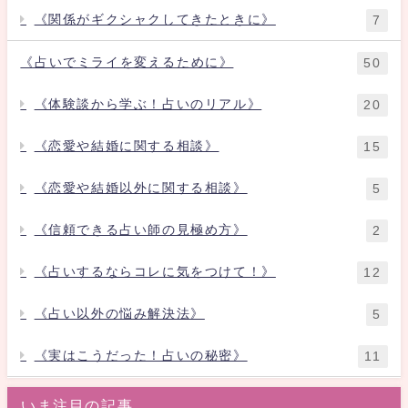
《関係がギクシャクしてきたときに》
7
《占いでミライを変えるために》
50
《体験談から学ぶ！占いのリアル》
20
《恋愛や結婚に関する相談》
15
《恋愛や結婚以外に関する相談》
5
《信頼できる占い師の見極め方》
2
《占いするならコレに気をつけて！》
12
《占い以外の悩み解決法》
5
《実はこうだった！占いの秘密》
11
いま注目の記事