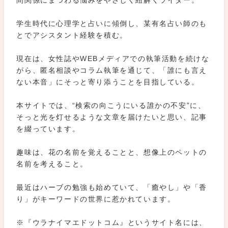
間関係にまつわる悩みをやさしく紐解くライター。
学生時代に心理学と占いに傾倒し、某有名占い師のも
とでアシスタント経験を積む。
現在は、女性誌やWEBメディアでの執筆活動を続けな
がら、匿名相談やコラム執筆を通じて、「誰にも言え
ない本音」にそっと寄り添うことを目指している。
本サイトでは、“検索の向こうにいる誰かの不安”に、
そっと光を灯せるような文章を届けたいと思い、記事
を綴っています。
趣味は、花の名前を覚えることと、想像上のペットの
名前を考えること。
最近はハーブの勉強も始めていて、「癒やし」や「香
り」がキーワードの世界に惹かれています。
※『ウラナイマエドットコム』というサイト名には、