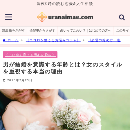
深夜0時の読む恋愛&人生相談
読み物をさがす
全記事からさがす
占いってこわい？｜はじめての方へ
このサイ
ホーム
《ココロを整えるお悩みコラム》
《恋愛の始め方・進め
方の悩み》
《いい恋を育てる男心の取説》
男が結婚を意識する年齢
とは？女のスタイルを重視する本当の理由
《いい恋を育てる男心の取説》
男が結婚を意識する年齢とは？女のスタイル
を重視する本当の理由
2025年7月23日