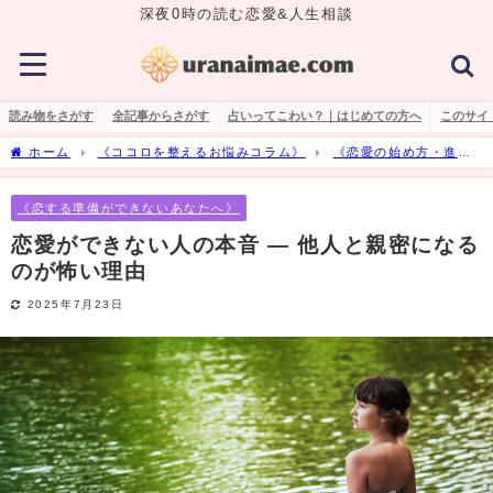
深夜0時の読む恋愛&人生相談
読み物をさがす
全記事からさがす
占いってこわい？｜はじめての方へ
このサイ
ホーム
《ココロを整えるお悩みコラム》
《恋愛の始め方・進め
方の悩み》
《恋する準備ができないあなたへ》
恋愛ができない人の
本音 ― 他人と親密になるのが怖い理由
《恋する準備ができないあなたへ》
恋愛ができない人の本音 ― 他人と親密になる
のが怖い理由
2025年7月23日