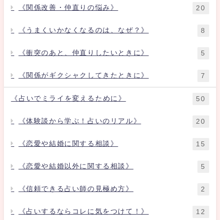
《関係改善・仲直りの悩み》
20
《うまくいかなくなるのは、なぜ？》
8
《衝突のあと、仲直りしたいときに》
5
《関係がギクシャクしてきたときに》
7
《占いでミライを変えるために》
50
《体験談から学ぶ！占いのリアル》
20
《恋愛や結婚に関する相談》
15
《恋愛や結婚以外に関する相談》
5
《信頼できる占い師の見極め方》
2
《占いするならコレに気をつけて！》
12