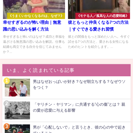
《うまくいかなくなるのは、なぜ？》
《モテる人／孤高な人の恋愛戦略》
幸せすぎるのが怖い理由｜無意
彼ともっと仲良くなる7つの方法
識の思い込みを解く方法
｜すぐできる愛され習慣
幸せすぎると怖いのはなぜ？成功と幸福を
彼との関係をもっと深めたい人へ。今すぐ
遠ざける無意識の思い込みを解説。仕事も
試せる7つの方法と、愛される女性になる
結婚も両立できる自分を信じてみません
ためのヒントを紹介します。...
か？...
いま、よく読まれている記事
男はなぜおっぱいが好き？なぜ朝立ちする？なぜウソ
をつく？
「ヤリチン・ヤリマン」に共通する“心の傷”とは？ 親
の愛が恋愛に与える影響
男が「心配しないで」と言うとき、彼の心の中で起き