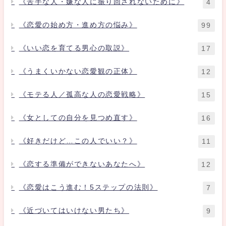
《苦手な人・嫌な人に振り回されないために》
4
《恋愛の始め方・進め方の悩み》
99
《いい恋を育てる男心の取説》
17
《うまくいかない恋愛観の正体》
12
《モテる人／孤高な人の恋愛戦略》
15
《女としての自分を見つめ直す》
16
《好きだけど…この人でいい？》
11
《恋する準備ができないあなたへ》
12
《恋愛はこう進む！5ステップの法則》
7
《近づいてはいけない男たち》
9