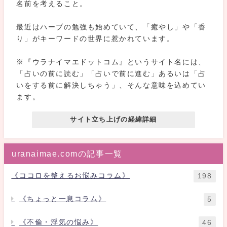
名前を考えること。
最近はハーブの勉強も始めていて、「癒やし」や「香
り」がキーワードの世界に惹かれています。
※『ウラナイマエドットコム』というサイト名には、
「占いの前に読む」「占いで前に進む」あるいは「占
いをする前に解決しちゃう」、そんな意味を込めてい
ます。
サイト立ち上げの経緯詳細
uranaimae.comの記事一覧
《ココロを整えるお悩みコラム》
198
《ちょっと一息コラム》
5
《不倫・浮気の悩み》
46