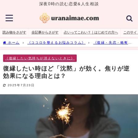
深夜0時の読む恋愛&人生相談
読み物をさがす
全記事からさがす
占いってこわい？｜はじめての方へ
このサイ
ホーム
《ココロを整えるお悩みコラム》
《復縁・失恋・略奪愛
の悩み》
《復縁したい気持ちが消えないときに》
復縁したい時ほど
「沈黙」が効く。焦りが逆効果になる理由とは？
《復縁したい気持ちが消えないときに》
復縁したい時ほど「沈黙」が効く。焦りが逆
効果になる理由とは？
2025年7月23日