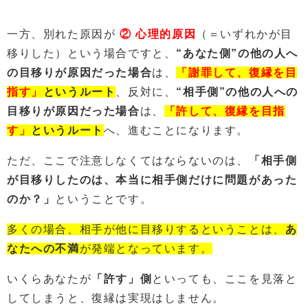
一方、別れた原因が
② 心理的原因
（＝いずれかが目
移りした）という場合ですと、
“あなた側”の他の人へ
の目移りが原因だった場合
は、
「謝罪して、復縁を目
指す
」
というルート
、反対に、
“相手側”の他の人への
目移りが原因だった場合
は、
「許して、復縁を目指
す」
というルート
へ、進むことになります。
ただ、ここで注意しなくてはならないのは、
「相手側
が目移りしたのは、本当に相手側だけに問題があった
のか？」
ということです。
多くの場合、相手が他に目移りするということは、
あ
なたへの不満
が発端となっています。
いくらあなたが
「許す」側
といっても、ここを見落と
してしまうと、復縁は実現はしません。