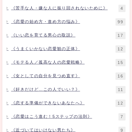
《苦手な人・嫌な人に振り回されないために》
4
《恋愛の始め方・進め方の悩み》
99
《いい恋を育てる男心の取説》
17
《うまくいかない恋愛観の正体》
12
《モテる人／孤高な人の恋愛戦略》
15
《女としての自分を見つめ直す》
16
《好きだけど…この人でいい？》
11
《恋する準備ができないあなたへ》
12
《恋愛はこう進む！5ステップの法則》
7
《近づいてはいけない男たち》
9