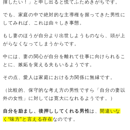
揮したい！」と申し出ると慌てふためきがちです。
でも、家庭の中で絶対的な主導権を握ってきた男性に
してみれば、これは由々しき事態。
もし妻のほうが自分より出世しようものなら、頭が上
がらなくなってしまうからです。
中には、妻の関心が自分を離れて仕事に向けられるこ
とに、嫉妬を覚える夫もいるようです。
その点、愛人は家庭における力関係に無縁です。
（比較的、保守的な考え方の男性ですら「自分の妻以
外の女性」に対しては寛大になれるようです。）
自分を励まし、後押ししてくれる男性
は、
間違いな
く“味方”と言える存在
なのです。