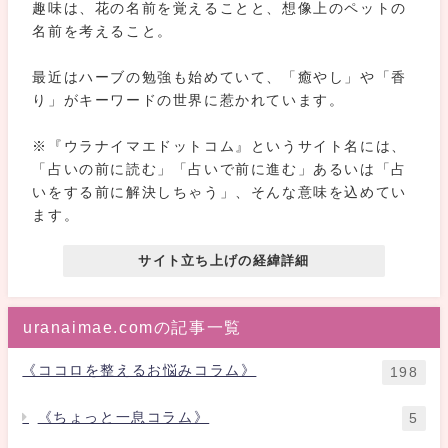
趣味は、花の名前を覚えることと、想像上のペットの
名前を考えること。
最近はハーブの勉強も始めていて、「癒やし」や「香
り」がキーワードの世界に惹かれています。
※『ウラナイマエドットコム』というサイト名には、
「占いの前に読む」「占いで前に進む」あるいは「占
いをする前に解決しちゃう」、そんな意味を込めてい
ます。
サイト立ち上げの経緯詳細
uranaimae.comの記事一覧
《ココロを整えるお悩みコラム》
198
《ちょっと一息コラム》
5