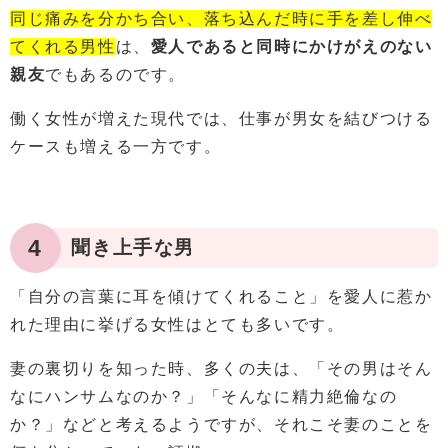
同じ痛みを分かち合い、落ち込んだ時に手を差し伸べ
てくれる男性
は、
愛人であると同時にかけがえのない
親友
でもあるのです。
働く女性が増えた現代では、仕事が男女を結びつける
ケースも増える一方です。
4
聞き上手な男
「自分の言葉に耳を傾けてくれること」を愛人に惹か
れた理由に挙げる女性はとても多いです。
妻の裏切りを知った時、多くの夫は、「その男はそん
なにハンサムなのか？」「そんなに精力絶倫なの
か？」などと考えるようですが、それこそ妻のことを