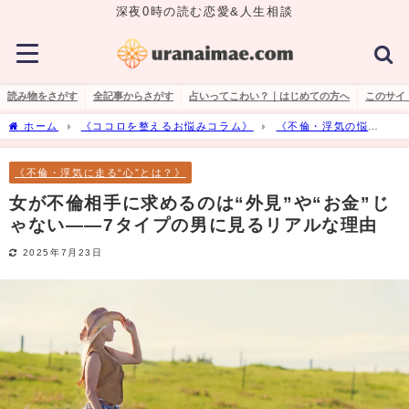
深夜0時の読む恋愛&人生相談
読み物をさがす
全記事からさがす
占いってこわい？｜はじめての方へ
このサイ
ホーム
《ココロを整えるお悩みコラム》
《不倫・浮気の悩
み》
《不倫・浮気に走る“心”とは？》
女が不倫相手に求めるの
は“外見”や“お金”じゃない――7タイプの男に見るリアルな理由
《不倫・浮気に走る“心”とは？》
女が不倫相手に求めるのは“外見”や“お金”じ
ゃない――7タイプの男に見るリアルな理由
2025年7月23日