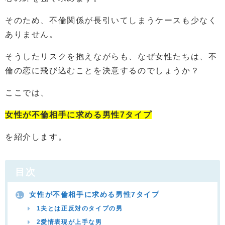
そのため、不倫関係が長引いてしまうケースも少なく
ありません。
そうしたリスクを抱えながらも、なぜ女性たちは、不
倫の恋に飛び込むことを決意するのでしょうか？
ここでは、
女性が不倫相手に求める男性7タイプ
を紹介します。
目次
女性が不倫相手に求める男性7タイプ
1.
1夫とは正反対のタイプの男
2愛情表現が上手な男