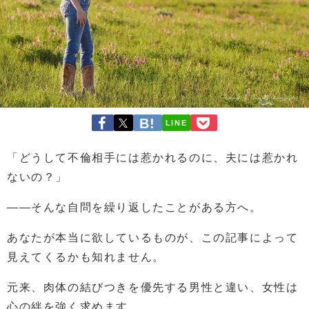
LINE
「どうして不倫相手には惹かれるのに、夫には惹かれ
ないの？」
――そんな自問を繰り返したことがある方へ。
あなたが本当に欲しているものが、この記事によって
見えてくるかも知れません。
元来、肉体の結びつきを優先する男性と違い、女性は
心の絆を強く求めます。