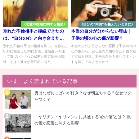
《恋愛や結婚に関する相談》
《自分の“内側”を整えたいときに》
別れた不倫相手と復縁できたの
本当の自分が分からない理由｜
は、“自分の心”と向き合えたか
子供の頃の心の傷が影響？
ら
別れた不倫相手との復縁を願い、複数の占
本当の自分が分からない原因は子供時代の
い師に相談した30代女性。霊感占いを通
心の傷かも。安心感の欠如や自己不信を癒
して気づいた「心の状態と鑑定結果の関
す方法を解説。本来の自分を取り戻すヒン
係」とは？彼女が最終的に得た...
トを探してみませんか？...
いま、よく読まれている記事
男はなぜおっぱいが好き？なぜ朝立ちする？なぜウソ
をつく？
「ヤリチン・ヤリマン」に共通する“心の傷”とは？ 親
の愛が恋愛に与える影響