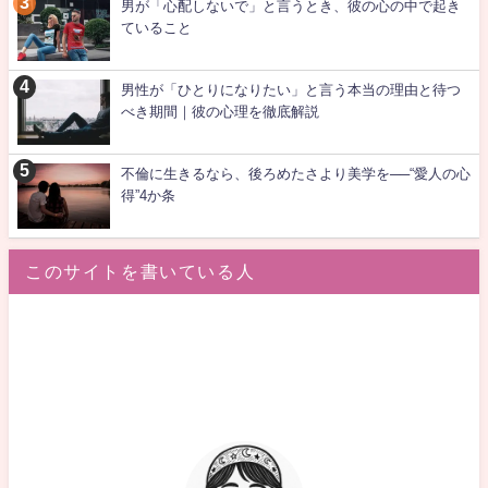
男が「心配しないで」と言うとき、彼の心の中で起き
ていること
男性が「ひとりになりたい」と言う本当の理由と待つ
べき期間｜彼の心理を徹底解説
不倫に生きるなら、後ろめたさより美学を──“愛人の心
得”4か条
このサイトを書いている人