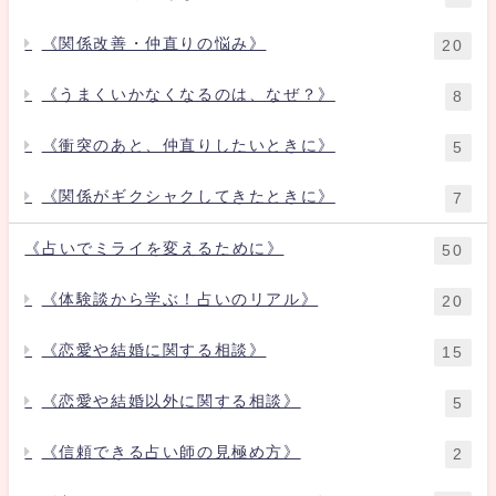
《関係改善・仲直りの悩み》
20
《うまくいかなくなるのは、なぜ？》
8
《衝突のあと、仲直りしたいときに》
5
《関係がギクシャクしてきたときに》
7
《占いでミライを変えるために》
50
《体験談から学ぶ！占いのリアル》
20
《恋愛や結婚に関する相談》
15
《恋愛や結婚以外に関する相談》
5
《信頼できる占い師の見極め方》
2