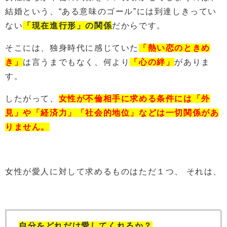
結婚という、“ある意味のゴール”には到達しきってい
ない
「現在進行形」の関係
だからです。
そこには、
独身時代に感じていた
「熱い恋のときめ
き」
は言うまでもなく、何より
「心の絆」
がありま
す。
したがって、
女性が不倫相手に求める条件には「
外
見」や「経済力」「社会的地位」などは一切関係があ
りません。
女性が愛人に対して求めるものはただ１つ、 それは、
自分をどれだけ愛してくれるか？