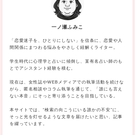
一ノ瀬ふみこ
「恋愛迷子を、ひとりにしない」を信条に、恋愛や人
間関係にまつわる悩みをやさしく紐解くライター。
学生時代に心理学と占いに傾倒し、某有名占い師のも
とでアシスタント経験を積む。
現在は、女性誌やWEBメディアでの執筆活動を続けな
がら、匿名相談やコラム執筆を通じて、「誰にも言え
ない本音」にそっと寄り添うことを目指している。
本サイトでは、“検索の向こうにいる誰かの不安”に、
そっと光を灯せるような文章を届けたいと思い、記事
を綴っています。