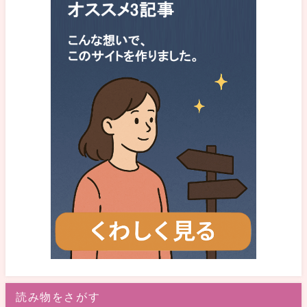
読み物をさがす