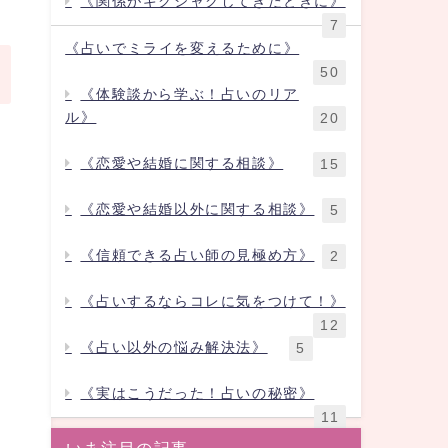
《関係がギクシャクしてきたときに》
7
《占いでミライを変えるために》
50
《体験談から学ぶ！占いのリア
ル》
20
《恋愛や結婚に関する相談》
15
《恋愛や結婚以外に関する相談》
5
《信頼できる占い師の見極め方》
2
《占いするならコレに気をつけて！》
12
《占い以外の悩み解決法》
5
《実はこうだった！占いの秘密》
11