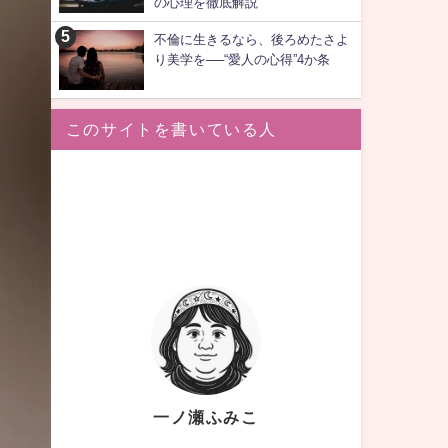
の心理を徹底解説
不倫に生きるなら、後ろめたさよ
り美学を──“愛人の心得”4か条
このサイトを書いている人
一ノ瀬ふみこ