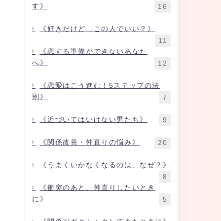
す》
16
《好きだけど…この人でいい？》
11
《恋する準備ができないあなた
へ》
12
《恋愛はこう進む！5ステップの法
則》
7
《近づいてはいけない男たち》
9
《関係改善・仲直りの悩み》
20
《うまくいかなくなるのは、なぜ？》
8
《衝突のあと、仲直りしたいとき
に》
5