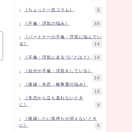
《ちょっと一息コラム》
5
《不倫・浮気の悩み》
46
《パートナーの不倫・浮気に悩んでい
る》
14
《不倫・浮気に走る“心”とは？》
16
《自分が不倫・浮気をしている》
16
《復縁・失恋・略奪愛の悩み》
15
《失恋から立ち直れないとき
に》
9
《復縁したい気持ちが消えないとき
に》
5