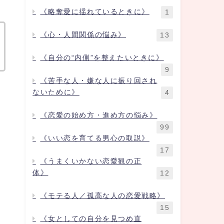
《略奪愛に揺れているときに》
1
《心・人間関係の悩み》
13
《自分の“内側”を整えたいときに》
9
《苦手な人・嫌な人に振り回され
ないために》
4
《恋愛の始め方・進め方の悩み》
99
《いい恋を育てる男心の取説》
17
《うまくいかない恋愛観の正
体》
12
《モテる人／孤高な人の恋愛戦略》
15
《女としての自分を見つめ直