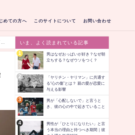
じめての方へ
このサイトについて
お問い合わせ
「先
いま、よく読まれている記事
男はなぜおっぱいが好き？なぜ朝
立ちする？なぜウソをつく？
舞
「ヤリチン・ヤリマン」に共通す
る“心の傷”とは？ 親の愛が恋愛に
与える影響
男が「心配しないで」と言うと
き、彼の心の中で起きていること
男性が「ひとりになりたい」と言
う本当の理由と待つべき期間｜彼