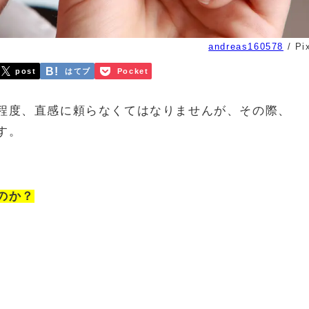
andreas160578
/ Pi
post
はてブ
Pocket
程度、直感に頼らなくてはなりませんが、その際、
す。
のか？