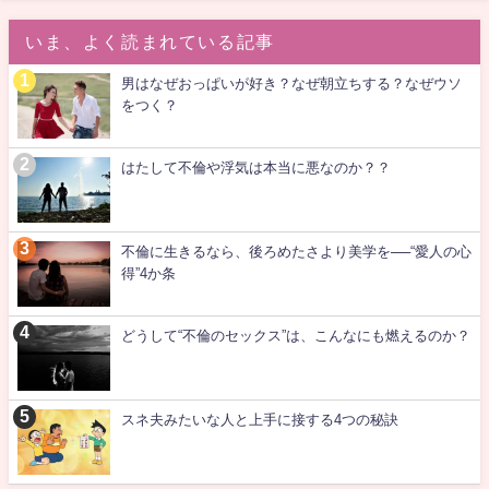
いま、よく読まれている記事
男はなぜおっぱいが好き？なぜ朝立ちする？なぜウソ
をつく？
はたして不倫や浮気は本当に悪なのか？？
不倫に生きるなら、後ろめたさより美学を──“愛人の心
得”4か条
どうして“不倫のセックス”は、こんなにも燃えるのか？
スネ夫みたいな人と上手に接する4つの秘訣