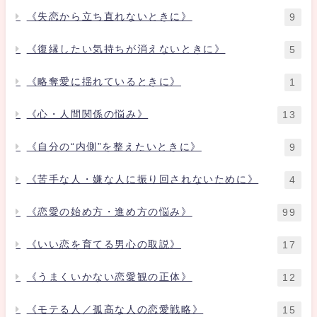
《失恋から立ち直れないときに》
9
《復縁したい気持ちが消えないときに》
5
《略奪愛に揺れているときに》
1
《心・人間関係の悩み》
13
《自分の“内側”を整えたいときに》
9
《苦手な人・嫌な人に振り回されないために》
4
《恋愛の始め方・進め方の悩み》
99
《いい恋を育てる男心の取説》
17
《うまくいかない恋愛観の正体》
12
《モテる人／孤高な人の恋愛戦略》
15