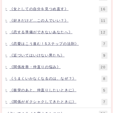
《女としての自分を見つめ直す》
16
《好きだけど…この人でいい？》
11
《恋する準備ができないあなたへ》
12
《恋愛はこう進む！5ステップの法則》
7
《近づいてはいけない男たち》
9
《関係改善・仲直りの悩み》
20
《うまくいかなくなるのは、なぜ？》
8
《衝突のあと、仲直りしたいときに》
5
《関係がギクシャクしてきたときに》
7