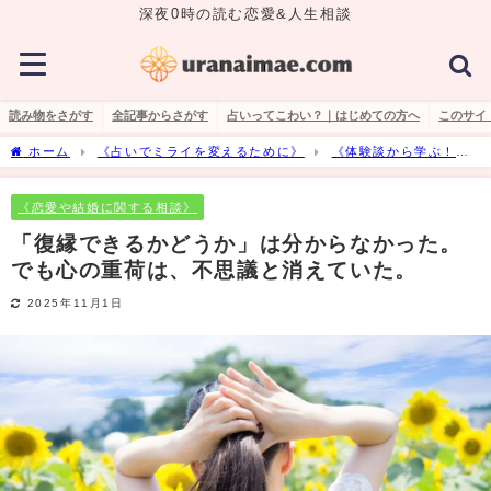
深夜0時の読む恋愛&人生相談
読み物をさがす
全記事からさがす
占いってこわい？｜はじめての方へ
このサイ
ホーム
《占いでミライを変えるために》
《体験談から学ぶ！占
いのリアル》
《恋愛や結婚に関する相談》
「復縁できるかどうか」
は分からなかった。でも心の重荷は、不思議と消えていた。
《恋愛や結婚に関する相談》
「復縁できるかどうか」は分からなかった。
でも心の重荷は、不思議と消えていた。
2025年11月1日