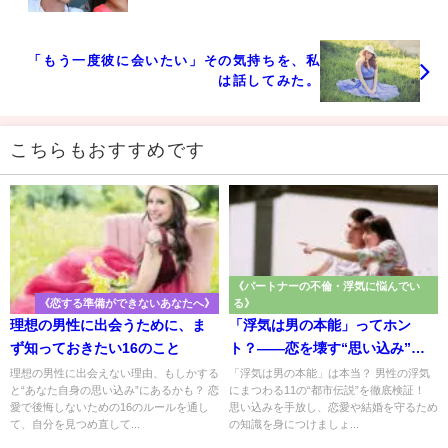
「もう一度彼に会いたい」その気持ちを、私
は話してみた。
こちらもおすすめです
《パートナーの不倫・浮気に悩んでい
《恋する準備ができないあなたへ》
る》
理想の男性に出会うために、ま
「浮気は男の本能」ってホン
ず知っておきたい16のこと
ト？――恋を壊す“思い込み”を
手放そう
理想の男性に出会えない理由、もしかする
「浮気は男の本能」は本当？ 男性の浮気
と“あなた自身の思い込み”にあるかも？ 恋
にまつわる11の“都市伝説”を徹底検証！
愛で後悔しないための16のルールを通し
思い込みを手放し、恋愛や結婚を守るため
て、自分を見つめ直して...
の知識を身につけましょ...