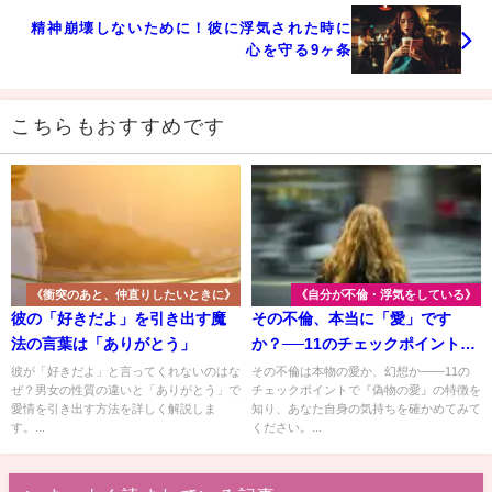
精神崩壊しないために！彼に浮気された時に
心を守る9ヶ条
こちらもおすすめです
《衝突のあと、仲直りしたいときに》
《自分が不倫・浮気をしている》
彼の「好きだよ」を引き出す魔
その不倫、本当に「愛」です
法の言葉は「ありがとう」
か？──11のチェックポイントで
見えてくる真実
彼が「好きだよ」と言ってくれないのはな
その不倫は本物の愛か、幻想か――11の
ぜ？男女の性質の違いと「ありがとう」で
チェックポイントで『偽物の愛』の特徴を
愛情を引き出す方法を詳しく解説しま
知り、あなた自身の気持ちを確かめてみて
す。...
ください。...