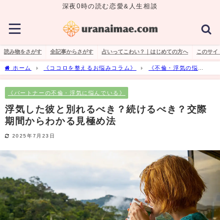
深夜0時の読む恋愛&人生相談
読み物をさがす
全記事からさがす
占いってこわい？｜はじめての方へ
このサイ
ホーム
《ココロを整えるお悩みコラム》
《不倫・浮気の悩
み》
《パートナーの不倫・浮気に悩んでいる》
浮気した彼と別れる
べき？続けるべき？交際期間からわかる見極め法
《パートナーの不倫・浮気に悩んでいる》
浮気した彼と別れるべき？続けるべき？交際
期間からわかる見極め法
2025年7月23日