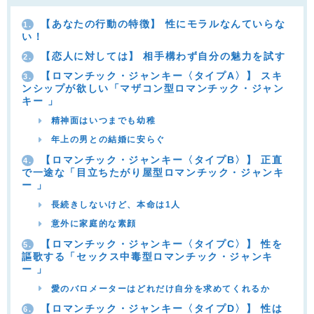
【あなたの行動の特徴】 性にモラルなんていらな
1.
い！
【恋人に対しては】 相手構わず自分の魅力を試す
2.
【ロマンチック・ジャンキー〈タイプA〉】 スキ
3.
ンシップが欲しい「マザコン型ロマンチック・ジャン
キー 」
精神面はいつまでも幼稚
年上の男との結婚に安らぐ
【ロマンチック・ジャンキー〈タイプB〉】 正直
4.
で一途な「目立ちたがり屋型ロマンチック・ジャンキ
ー 」
長続きしないけど、本命は1人
意外に家庭的な素顔
【ロマンチック・ジャンキー〈タイプC〉】 性を
5.
謳歌する「セックス中毒型ロマンチック・ジャンキ
ー 」
愛のバロメーターはどれだけ自分を求めてくれるか
【ロマンチック・ジャンキー〈タイプD〉】 性は
6.